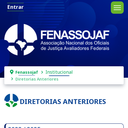
Entrar
Institucional
Fenassojaf
Diretorias Anteriores
DIRETORIAS ANTERIORES