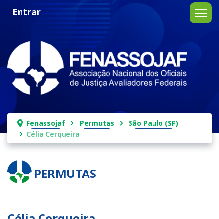
Entrar
Fenassojaf
Permutas
São Paulo (SP)
Célia Cerqueira
PERMUTAS
Célia Cerqueira