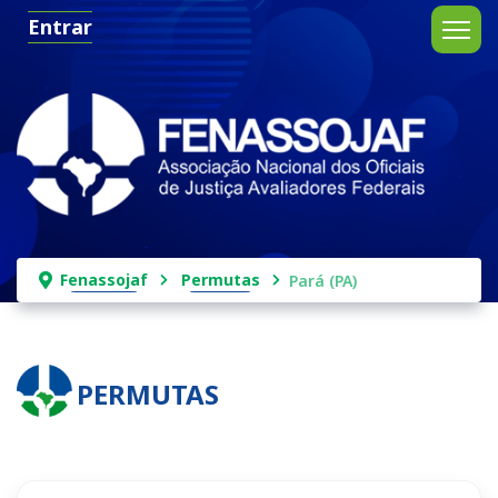
Entrar
Fenassojaf
Permutas
Pará (PA)
PERMUTAS