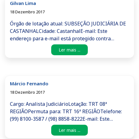
Gilvan Lima
18 Dezembro 2017
Órgão de lotação atual: SUBSEÇÃO JUDICIÁRIA DE
CASTANHALCidade: CastanhalE-mail: Este
endereço para e-mail está protegido contra
spambots. Você precisa habilitar o JavaScript para
Ler mais ...
visualizá-lo.Local desejado: Subseção Judiciária de
Campina Grande ou SJPB
Márcio Fernando
18 Dezembro 2017
Cargo: Analista JudiciárioLotação: TRT 08ª
REGIÃOPermuta para: TRT 16ª REGIÃOTelefone:
(99) 8100-3587 / (98) 8858-8222E-mail: Este
endereço para e-mail está protegido contra
Ler mais ...
spambots. Você precisa habilitar o JavaScript para