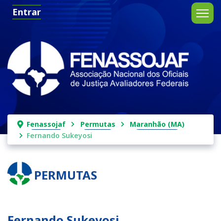
Entrar
Fenassojaf
Permutas
Maranhão (MA)
Fernando Sukeyosi
PERMUTAS
Fernando Sukeyosi