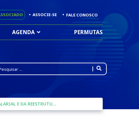
ASSOCIADO
•
ASSOCIE-SE
•
FALE CONOSCO
AGENDA
PERMUTAS
pe 2 or more characters for results.
FENASSOJAF PARTICIPA DE ATOS EM BRASÍLIA EM DEFESA DA RECOMPOSIÇÃO SALARIAL E DA REESTRUTURAÇÃO DA CARREIRA