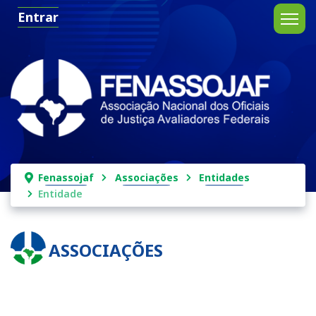
Entrar
Fenassojaf
Associações
Entidades
Entidade
ASSOCIAÇÕES